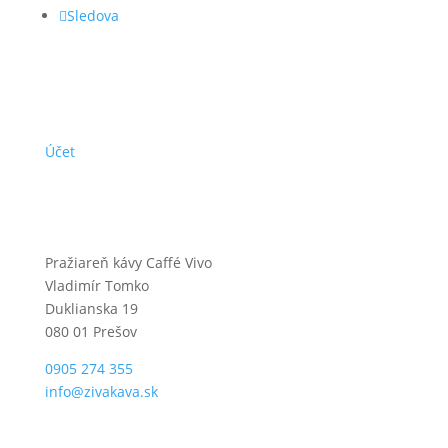
Sledova
VIAC
Účet
KONTAKT
Pražiareň kávy Caffé Vivo
Vladimír Tomko
Duklianska 19
080 01 Prešov
0905 274 355
info@zivakava.sk