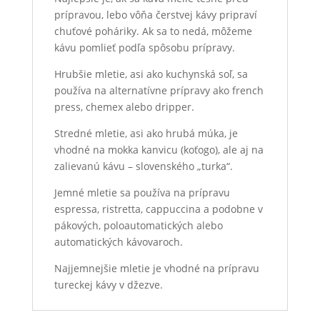
prípravou, lebo vôňa čerstvej kávy pripraví
chuťové poháriky. Ak sa to nedá, môžeme
kávu pomlieť podľa spôsobu prípravy.
Hrubšie mletie, asi ako kuchynská soľ, sa
používa na alternatívne prípravy ako french
press, chemex alebo dripper.
Stredné mletie, asi ako hrubá múka, je
vhodné na mokka kanvicu (koťogo), ale aj na
zalievanú kávu – slovenského „turka“.
Jemné mletie sa používa na prípravu
espressa, ristretta, cappuccina a podobne v
pákových, poloautomatických alebo
automatických kávovaroch.
Najjemnejšie mletie je vhodné na prípravu
tureckej kávy v džezve.