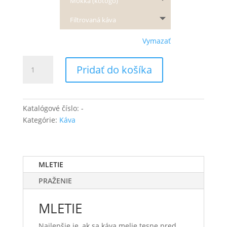
Mokka (koťogo)
Filtrovaná káva
Vymazať
množstvo
Pridať do košíka
KÁVOVÁ
PERMANENTKA
čerstvá
káva
Katalógové číslo:
-
vo
Kategórie:
Káva
zvýhodnenej
cene
Od
MLETIE
19
eur/kg
PRAŽENIE
MLETIE
Najlepšie je, ak sa káva melie tesne pred