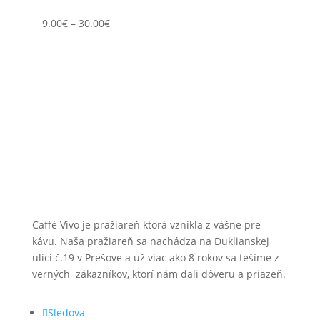
9.00
€
–
30.00
€
Caffé Vivo je pražiareň ktorá vznikla z vášne pre
kávu. Naša pražiareň sa nachádza na Duklianskej
ulici č.19 v Prešove a už viac ako 8 rokov sa tešíme z
verných zákazníkov, ktorí nám dali dôveru a priazeň.
Sledova