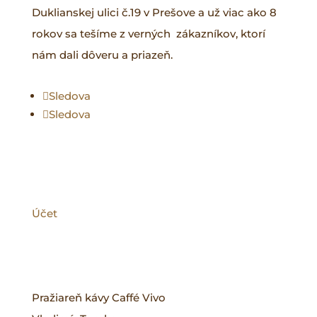
Duklianskej ulici č.19 v Prešove a už viac ako 8
rokov sa tešíme z verných zákazníkov, ktorí
nám dali dôveru a priazeň.
Sledova
Sledova
VIAC
Účet
KONTAKT
Pražiareň kávy Caffé Vivo